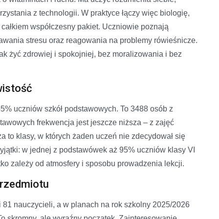
rzystania z technologii. W praktyce łączy więc biologię,
 całkiem współczesny pakiet. Uczniowie poznają
nawania stresu oraz reagowania na problemy rówieśnicze.
ak żyć zdrowiej i spokojniej, bez moralizowania i bez
wistość
 45% uczniów szkół podstawowych. To 3488 osób z
wowych frekwencja jest jeszcze niższa – z zajęć
 to klasy, w których żaden uczeń nie zdecydował się
yjątki: w jednej z podstawówek aż 95% uczniów klasy VI
tko zależy od atmosfery i sposobu prowadzenia lekcji.
przedmiotu
 81 nauczycieli, a w planach na rok szkolny 2025/2026
To skromny, ale wyraźny początek. Zainteresowanie