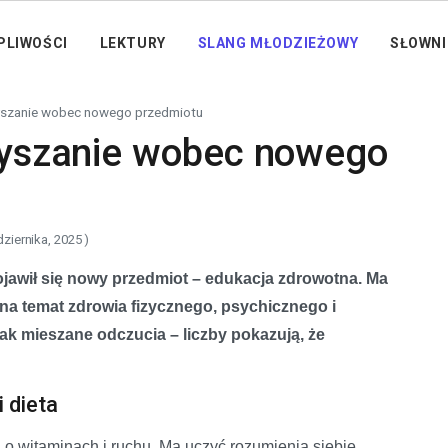
PLIWOŚCI
LEKTURY
SLANG MŁODZIEŻOWY
SŁOWNI
 tyszanie wobec nowego przedmiotu
 tyszanie wobec nowego
dziernika, 2025 )
jawił się nowy przedmiot – edukacja zdrowotna. Ma
a temat zdrowia fizycznego, psychicznego i
ak mieszane odczucia – liczby pokazują, że
 dieta
o witaminach i ruchu. Ma uczyć rozumienia siebie,