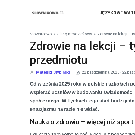
Skip to content
JĘZYKOWE WĄT
Słownikowo
»
Slang młodzieżowy
»
Zdrowie na lekcji –
Zdrowie na lekcji –
przedmiotu
Mateusz Stypiński
22 października, 2025
( 22 paź
Od września 2025 roku w polskich szkołach po
wspierać uczniów w budowaniu świadomości n
społecznego. W Tychach jego start budzi jedn
entuzjazmu na razie nie widać.
Nauka o zdrowiu – więcej niż sport i
Edukacja zdrowotna to coś więcej niż pogadanka 