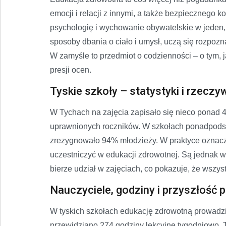
emocji i relacji z innymi, a także bezpiecznego ko
psychologię i wychowanie obywatelskie w jeden,
sposoby dbania o ciało i umysł, uczą się rozpoz
W zamyśle to przedmiot o codzienności – o tym, j
presji ocen.
Tyskie szkoły – statystyki i rzeczy
W Tychach na zajęcia zapisało się nieco ponad
uprawnionych roczników. W szkołach ponadpodsta
zrezygnowało 94% młodzieży. W praktyce oznacza
uczestniczyć w edukacji zdrowotnej. Są jednak w
bierze udział w zajęciach, co pokazuje, że wszys
Nauczyciele, godziny i przyszłość 
W tyskich szkołach edukację zdrowotną prowadzi
przewidziano 274 godziny lekcyjne tygodniowo. 