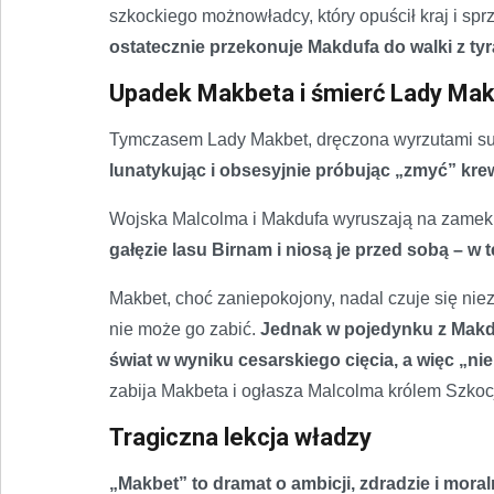
szkockiego możnowładcy, który opuścił kraj i sp
ostatecznie przekonuje Makdufa do walki z ty
Upadek Makbeta i śmierć Lady Ma
Tymczasem Lady Makbet, dręczona wyrzutami su
lunatykując i obsesyjnie próbując „zmyć” krew
Wojska Malcolma i Makdufa wyruszają na zame
gałęzie lasu Birnam i niosą je przed sobą – w 
Makbet, choć zaniepokojony, nadal czuje się ni
nie może go zabić.
Jednak w pojedynku z Makdu
świat w wyniku cesarskiego cięcia, a więc „nie
zabija Makbeta i ogłasza Malcolma królem Szkocj
Tragiczna lekcja władzy
„Makbet” to dramat o ambicji, zdradzie i mor