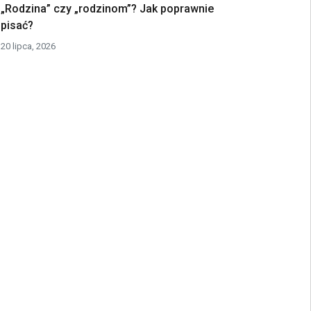
„Rodzina” czy „rodzinom”? Jak poprawnie
pisać?
20 lipca, 2026