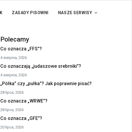
K
ZASADY PISOWNI
NASZE SERWISY
Polecamy
Co oznacza „FFS”?
4 sierpnia, 2026
Co oznaczają „judaszowe srebrniki”?
4 sierpnia, 2026
„Półka” czy „pułka”? Jak poprawnie pisać?
28 lipca, 2026
Co oznacza „WRWE”?
28 lipca, 2026
Co oznacza „GFE”?
20 lipca, 2026