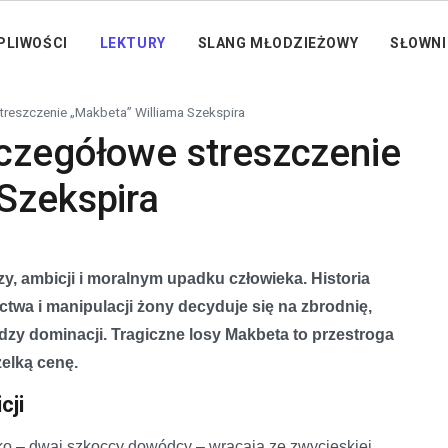
PLIWOŚCI
LEKTURY
SLANG MŁODZIEŻOWY
SŁOWNI
reszczenie „Makbeta” Williama Szekspira
czegółowe streszczenie
Szekspira
y, ambicji i moralnym upadku człowieka. Historia
twa i manipulacji żony decyduje się na zbrodnię,
zy dominacji. Tragiczne losy Makbeta to przestroga
elką cenę.
cji
ko – dwaj szkoccy dowódcy – wracają ze zwycięskiej