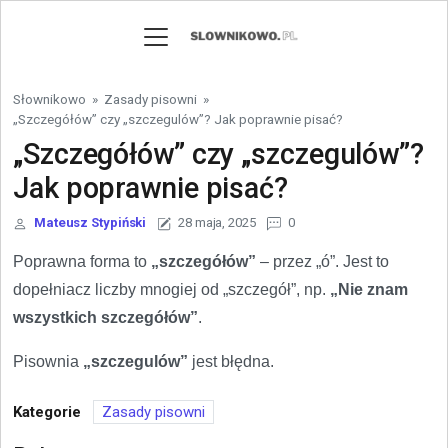
Skip to content
Słownikowo
»
Zasady pisowni
»
„Szczegółów” czy „szczegulów”? Jak poprawnie pisać?
„Szczegółów” czy „szczegulów”?
Jak poprawnie pisać?
Mateusz Stypiński
28 maja, 2025
0
Poprawna forma to
„szczegółów”
– przez „ó”. Jest to
dopełniacz liczby mnogiej od „szczegół”, np.
„Nie znam
wszystkich szczegółów”
.
Pisownia
„szczegulów”
jest błędna.
Kategorie
Zasady pisowni