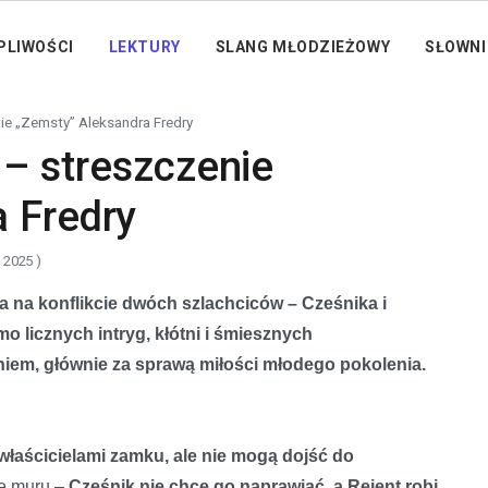
PLIWOŚCI
LEKTURY
SLANG MŁODZIEŻOWY
SŁOWNI
enie „Zemsty” Aleksandra Fredry
ć – streszczenie
 Fredry
, 2025 )
 na konflikcie dwóch szlachciców – Cześnika i
mo licznych intryg, kłótni i śmiesznych
iem, głównie za sprawą miłości młodego pokolenia.
właścicielami zamku, ale nie mogą dojść do
ie muru –
Cześnik nie chce go naprawiać, a Rejent robi