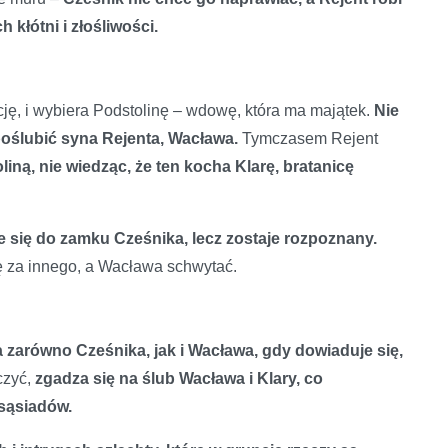
 kłótni i złośliwości.
ję, i wybiera Podstolinę – wdowę, która ma majątek.
Nie
 poślubić syna Rejenta, Wacława.
Tymczasem Rejent
ną, nie wiedząc, że ten kocha Klarę, bratanicę
je się do zamku Cześnika, lecz zostaje rozpoznany.
ę za innego, a Wacława schwytać.
a zarówno Cześnika, jak i Wacława, gdy dowiaduje się,
czyć,
zgadza się na ślub Wacława i Klary, co
sąsiadów.