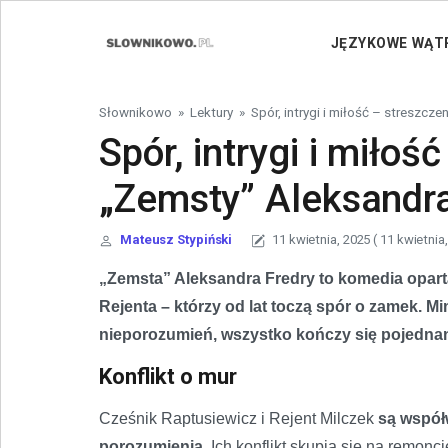
Skip to content
JĘZYKOWE WĄT
Słownikowo
»
Lektury
»
Spór, intrygi i miłość – streszcz
Spór, intrygi i miłoś
„Zemsty” Aleksandra
Mateusz Stypiński
11 kwietnia, 2025
( 11 kwietnia
„Zemsta” Aleksandra Fredry to komedia oparta
Rejenta – którzy od lat toczą spór o zamek. Mi
nieporozumień, wszystko kończy się pojednan
Konflikt o mur
Cześnik Raptusiewicz i Rejent Milczek
są współ
porozumienia.
Ich konflikt skupia się na remonc