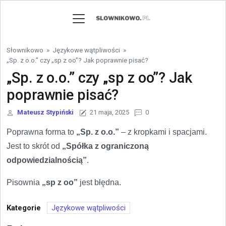
Skip to content
Słownikowo
»
Językowe wątpliwości
»
„Sp. z o.o.” czy „sp z oo”? Jak poprawnie pisać?
„Sp. z o.o.” czy „sp z oo”? Jak
poprawnie pisać?
Mateusz Stypiński
21 maja, 2025
0
Poprawna forma to
„Sp. z o.o.”
– z kropkami i spacjami.
Jest to skrót od
„Spółka z ograniczoną
odpowiedzialnością”
.
Pisownia
„sp z oo”
jest błędna.
Kategorie
Językowe wątpliwości