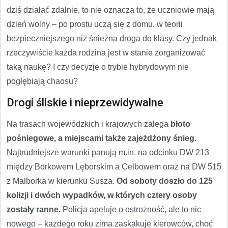
dziś działać zdalnie, to nie oznacza to, że uczniowie mają
dzień wolny – po prostu uczą się z domu, w teorii
bezpieczniejszego niż śnieżna droga do klasy. Czy jednak
rzeczywiście każda rodzina jest w stanie zorganizować
taką naukę? I czy decyzje o trybie hybrydowym nie
pogłębiają chaosu?
Drogi śliskie i nieprzewidywalne
Na trasach wojewódzkich i krajowych zalega
błoto
pośniegowe, a miejscami także zajeżdżony śnieg
.
Najtrudniejsze warunki panują m.in. na odcinku DW 213
między Borkowem Lęborskim a Celbowem oraz na DW 515
z Malborka w kierunku Susza.
Od soboty doszło do 125
kolizji i dwóch wypadków, w których cztery osoby
zostały ranne.
Policja apeluje o ostrożność, ale to nic
nowego – każdego roku zima zaskakuje kierowców, choć