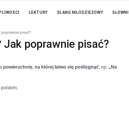
PLIWOŚCI
LEKTURY
SLANG MŁODZIEŻOWY
SŁOWNI
ak poprawnie pisać?
”? Jak poprawnie pisać?
za
powierzchnię, na której łatwo się poślizgnąć
, np.
„Na
u polskim.