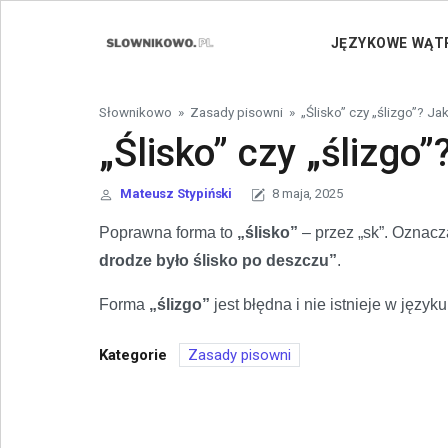
Skip to content
JĘZYKOWE WĄT
Słownikowo
»
Zasady pisowni
»
„Ślisko” czy „ślizgo”? J
„Ślisko” czy „ślizgo
Mateusz Stypiński
8 maja, 2025
Poprawna forma to
„ślisko”
– przez „sk”. Oznac
drodze było ślisko po deszczu”
.
Forma
„ślizgo”
jest błędna i nie istnieje w język
Kategorie
Zasady pisowni