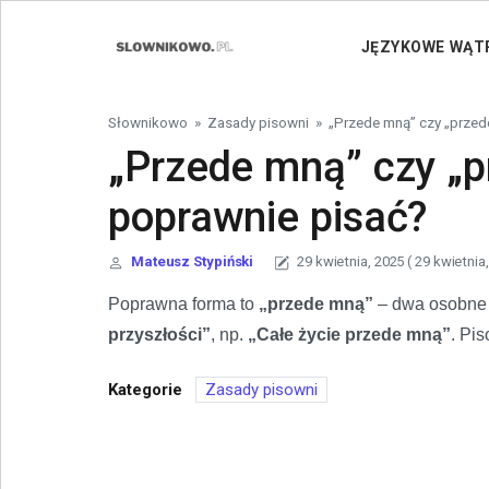
Skip to content
JĘZYKOWE WĄT
Słownikowo
»
Zasady pisowni
»
„Przede mną” czy „prze
„Przede mną” czy „
poprawnie pisać?
Mateusz Stypiński
29 kwietnia, 2025
( 29 kwietnia
Poprawna forma to
„przede mną”
– dwa osobne
przyszłości”
, np.
„Całe życie przede mną”
. Pi
Kategorie
Zasady pisowni