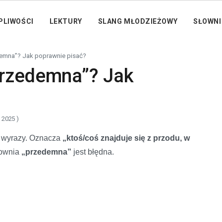
PLIWOŚCI
LEKTURY
SLANG MŁODZIEŻOWY
SŁOWNI
demna”? Jak poprawnie pisać?
przedemna”? Jak
, 2025 )
 wyrazy. Oznacza
„ktoś/coś znajduje się z przodu, w
sownia
„przedemna”
jest błędna.