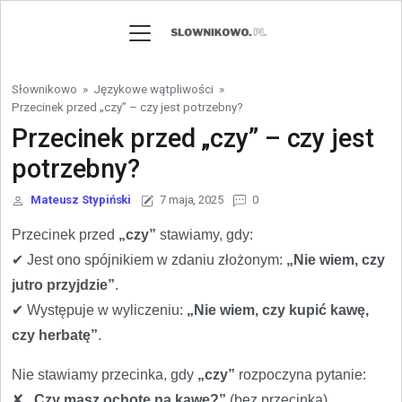
Skip to content
Słownikowo
»
Językowe wątpliwości
»
Przecinek przed „czy” – czy jest potrzebny?
Przecinek przed „czy” – czy jest
potrzebny?
Mateusz Stypiński
7 maja, 2025
0
Przecinek przed
„czy”
stawiamy, gdy:
✔ Jest ono spójnikiem w zdaniu złożonym:
„Nie wiem, czy
jutro przyjdzie”
.
✔ Występuje w wyliczeniu:
„Nie wiem, czy kupić kawę,
czy herbatę”
.
Nie stawiamy przecinka, gdy
„czy”
rozpoczyna pytanie:
✘
„Czy masz ochotę na kawę?”
(bez przecinka).