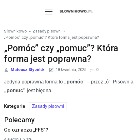
Skip to content
Słownikowo
»
Zasady pisowni
»
„Pomóc” czy „pomuc”? Która forma jest poprawna?
„Pomóc” czy „pomuc”? Która
forma jest poprawna?
Mateusz Stypiński
18 kwietnia, 2025
0
Jedyna poprawna forma to
„pomóc”
– przez „ó”. Pisownia
„pomuc”
jest błędna.
Kategorie
Zasady pisowni
Polecamy
Co oznacza „FFS”?
4 sierpnia, 2026