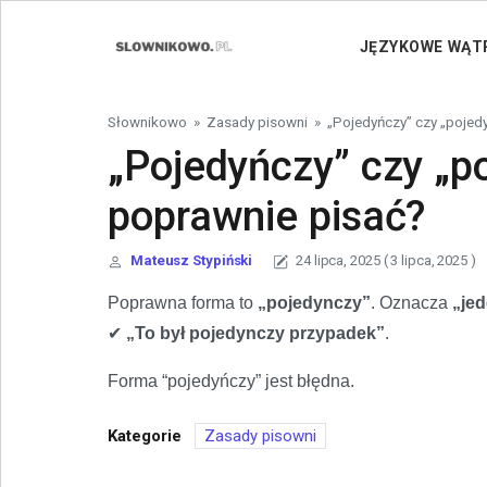
Skip to content
JĘZYKOWE WĄT
Słownikowo
»
Zasady pisowni
»
„Pojedyńczy” czy „pojed
„Pojedyńczy” czy „p
poprawnie pisać?
Mateusz Stypiński
24 lipca, 2025
( 3 lipca, 2025 )
Poprawna forma to
„pojedynczy”
. Oznacza
„jed
✔
„To był pojedynczy przypadek”
.
Forma “pojedyńczy” jest błędna.
Kategorie
Zasady pisowni