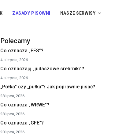
K
ZASADY PISOWNI
NASZE SERWISY
Polecamy
Co oznacza „FFS”?
4 sierpnia, 2026
Co oznaczają „judaszowe srebrniki”?
4 sierpnia, 2026
„Półka” czy „pułka”? Jak poprawnie pisać?
28 lipca, 2026
Co oznacza „WRWE”?
28 lipca, 2026
Co oznacza „GFE”?
20 lipca, 2026