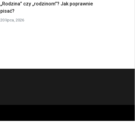
„Rodzina” czy „rodzinom”? Jak poprawnie
pisać?
20 lipca, 2026