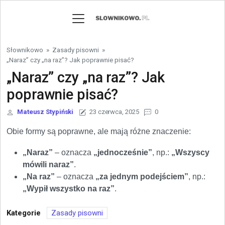
Skip to content
Słownikowo
»
Zasady pisowni
»
„Naraz” czy „na raz”? Jak poprawnie pisać?
„Naraz” czy „na raz”? Jak
poprawnie pisać?
Mateusz Stypiński
23 czerwca, 2025
0
Obie formy są poprawne, ale mają różne znaczenie:
„Naraz”
– oznacza
„jednocześnie”
, np.:
„Wszyscy
mówili naraz”
.
„Na raz”
– oznacza
„za jednym podejściem”
, np.:
„Wypił wszystko na raz”
.
Kategorie
Zasady pisowni