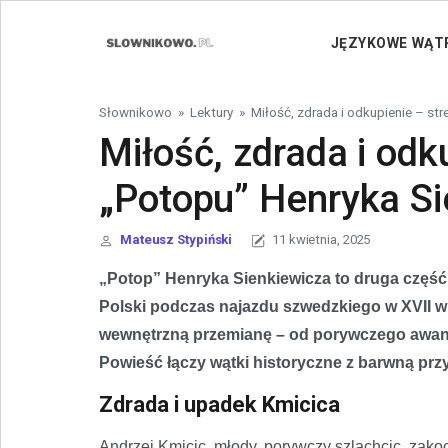
Skip to content
JĘZYKOWE WĄT
Słownikowo
»
Lektury
»
Miłość, zdrada i odkupienie – st
Miłość, zdrada i odk
„Potopu” Henryka Si
Mateusz Stypiński
11 kwietnia, 2025
„Potop” Henryka Sienkiewicza to druga część
Polski podczas najazdu szwedzkiego w XVII wi
wewnętrzną przemianę – od porywczego awantu
Powieść łączy wątki historyczne z barwną przy
Zdrada i upadek Kmicica
Andrzej Kmicic, młody, porywczy szlachcic, zako