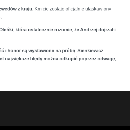
zwedów z kraju.
Kmicic zostaje oficjalnie ułaskawiony
.
leńki, która ostatecznie rozumie, że Andrzej dojrzał i
ość i honor są wystawione na próbę. Sienkiewicz
awet największe błędy można odkupić poprzez odwagę,