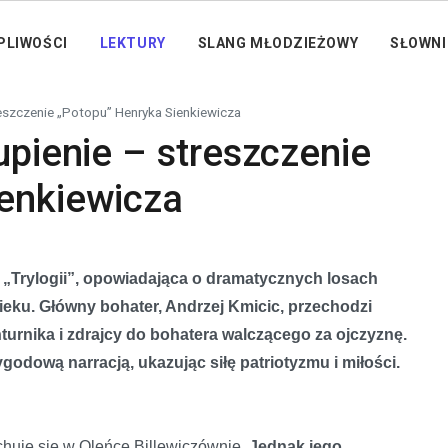
PLIWOŚCI
LEKTURY
SLANG MŁODZIEŻOWY
SŁOWNI
reszczenie „Potopu” Henryka Sienkiewicza
upienie – streszczenie
enkiewicza
 „Trylogii”, opowiadająca o dramatycznych losach
eku. Główny bohater, Andrzej Kmicic, przechodzi
rnika i zdrajcy do bohatera walczącego za ojczyznę.
godową narracją, ukazując siłę patriotyzmu i miłości.
chuje się w Oleńce Billewiczównie.
Jednak jego