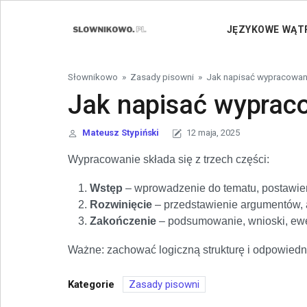
Skip to content
JĘZYKOWE WĄT
Słownikowo
»
Zasady pisowni
»
Jak napisać wypracowan
Jak napisać wyprac
Mateusz Stypiński
12 maja, 2025
Wypracowanie składa się z trzech części:
Wstęp
– wprowadzenie do tematu, postawieni
Rozwinięcie
– przedstawienie argumentów, a
Zakończenie
– podsumowanie, wnioski, ewe
Ważne: zachować logiczną strukturę i odpowiedni
Kategorie
Zasady pisowni