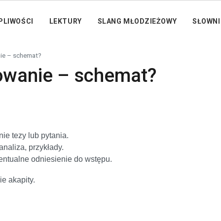
PLIWOŚCI
LEKTURY
SLANG MŁODZIEŻOWY
SŁOWNI
ie – schemat?
owanie – schemat?
e tezy lub pytania.
naliza, przykłady.
ntualne odniesienie do wstępu.
e akapity.