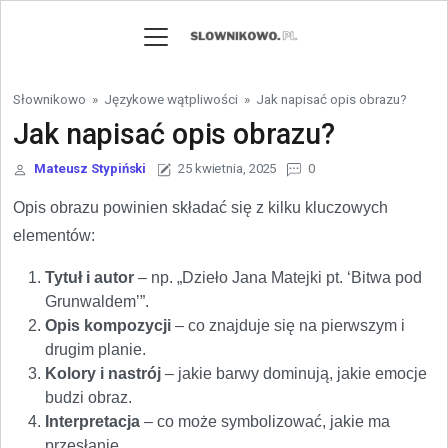
Skip to content
Słownikowo
»
Językowe wątpliwości
»
Jak napisać opis obrazu?
Jak napisać opis obrazu?
Mateusz Stypiński
25 kwietnia, 2025
0
Opis obrazu powinien składać się z kilku kluczowych
elementów:
Tytuł i autor
– np. „Dzieło Jana Matejki pt. ‘Bitwa pod
Grunwaldem’”.
Opis kompozycji
– co znajduje się na pierwszym i
drugim planie.
Kolory i nastrój
– jakie barwy dominują, jakie emocje
budzi obraz.
Interpretacja
– co może symbolizować, jakie ma
przesłanie.