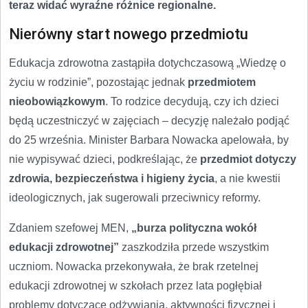
teraz widać wyraźne różnice regionalne.
Nierówny start nowego przedmiotu
Edukacja zdrowotna zastąpiła dotychczasową „Wiedzę o
życiu w rodzinie”, pozostając jednak
przedmiotem
nieobowiązkowym
. To rodzice decydują, czy ich dzieci
będą uczestniczyć w zajęciach – decyzję należało podjąć
do 25 września. Minister Barbara Nowacka apelowała, by
nie wypisywać dzieci, podkreślając, że
przedmiot dotyczy
zdrowia, bezpieczeństwa i higieny życia
, a nie kwestii
ideologicznych, jak sugerowali przeciwnicy reformy.
Zdaniem szefowej MEN,
„burza polityczna wokół
edukacji zdrowotnej”
zaszkodziła przede wszystkim
uczniom. Nowacka przekonywała, że brak rzetelnej
edukacji zdrowotnej w szkołach przez lata pogłębiał
problemy dotyczące odżywiania, aktywności fizycznej i