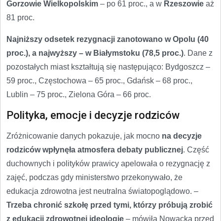
Gorzowie Wielkopolskim
– po 61 proc., a w
Rzeszowie
aż
81 proc.
Najniższy odsetek rezygnacji zanotowano w Opolu (40
proc.), a najwyższy – w Białymstoku (78,5 proc.)
. Dane z
pozostałych miast kształtują się następująco: Bydgoszcz –
59 proc., Częstochowa – 65 proc., Gdańsk – 68 proc.,
Lublin – 75 proc., Zielona Góra – 66 proc.
Polityka, emocje i decyzje rodziców
Zróżnicowanie danych pokazuje, jak mocno
na decyzje
rodziców wpłynęła atmosfera debaty publicznej
. Część
duchownych i polityków prawicy apelowała o rezygnację z
zajęć, podczas gdy ministerstwo przekonywało, że
edukacja zdrowotna jest neutralna światopoglądowo. –
Trzeba chronić szkołę przed tymi, którzy próbują zrobić
z edukacji zdrowotnej ideologię
– mówiła Nowacka przed