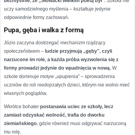
bezmyślnie, że „Słowacki wielkim poetą był”.
Szkoła nie
uczy samodzielnego myślenia – kształtuje jedynie
odpowiednie formy zachowań.
Pupa, gęba i walka z formą
Józio zaczyna dostrzegać mechanizm rządzący
społeczeństwem –
ludzie przyjmują „gęby”, czyli
narzucone im role, a każda próba wyzwolenia się z
formy prowadzi jedynie do wpadnięcia w nową.
W
szkole dominuje motyw „upupienia” – sprowadzenia
uczniów do roli niedojrzałych dzieci, którym nie wolno mieć
własnych poglądów.
Wkrótce bohater
postanawia uciec ze szkoły, lecz
zamiast odzyskać wolność, trafia do dworku
ziemiańskiego
, gdzie również musi odgrywać narzuconą
mu rolę.