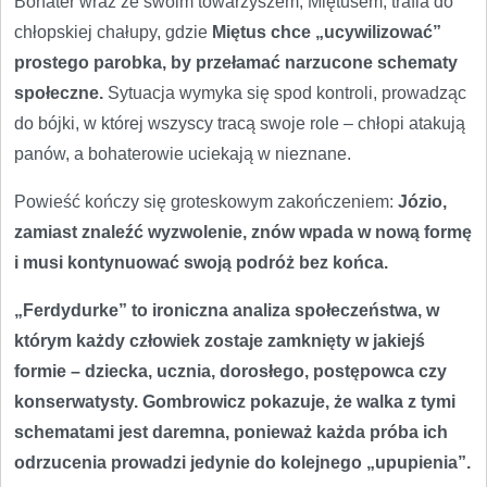
Bohater wraz ze swoim towarzyszem, Miętusem, trafia do
chłopskiej chałupy, gdzie
Miętus chce „ucywilizować”
prostego parobka, by przełamać narzucone schematy
społeczne.
Sytuacja wymyka się spod kontroli, prowadząc
do bójki, w której wszyscy tracą swoje role – chłopi atakują
panów, a bohaterowie uciekają w nieznane.
Powieść kończy się groteskowym zakończeniem:
Józio,
zamiast znaleźć wyzwolenie, znów wpada w nową formę
i musi kontynuować swoją podróż bez końca.
„Ferdydurke” to ironiczna analiza społeczeństwa, w
którym każdy człowiek zostaje zamknięty w jakiejś
formie – dziecka, ucznia, dorosłego, postępowca czy
konserwatysty. Gombrowicz pokazuje, że walka z tymi
schematami jest daremna, ponieważ każda próba ich
odrzucenia prowadzi jedynie do kolejnego „upupienia”.