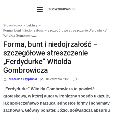
Skip to content
Słownikowo
»
Lektury
»
Forma, bunt i niedojrzałość – szczegółowe streszczenie „Ferdydurke”
Witolda Gombrowicza
Forma, bunt i niedojrzałość –
szczegółowe streszczenie
„Ferdydurke” Witolda
Gombrowicza
Mateusz Stypiński
10 kwietnia, 2025
0
„Ferdydurke” Witolda Gombrowicza to powieść
groteskowa, w której autor w ironiczny sposób ukazuje,
jak społeczeństwo narzuca jednostce formy i schematy
zachowań. Główny bohater, Józio, doświadcza absurdu