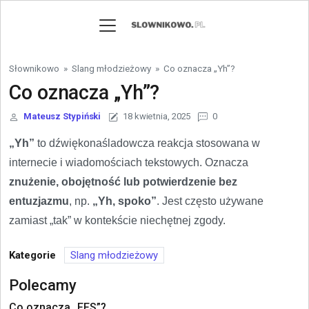
Skip to content
Słownikowo
»
Slang młodzieżowy
»
Co oznacza „Yh”?
Co oznacza „Yh”?
Mateusz Stypiński
18 kwietnia, 2025
0
„Yh”
to dźwiękonaśladowcza reakcja stosowana w
internecie i wiadomościach tekstowych. Oznacza
znużenie, obojętność lub potwierdzenie bez
entuzjazmu
, np.
„Yh, spoko”
. Jest często używane
zamiast „tak” w kontekście niechętnej zgody.
Kategorie
Slang młodzieżowy
Polecamy
Co oznacza „FFS”?