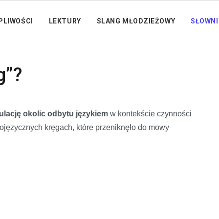
PLIWOŚCI
LEKTURY
SLANG MŁODZIEŻOWY
SŁOWNI
g”?
ulację okolic odbytu językiem
w kontekście czynności
lojęzycznych kręgach, które przeniknęło do mowy