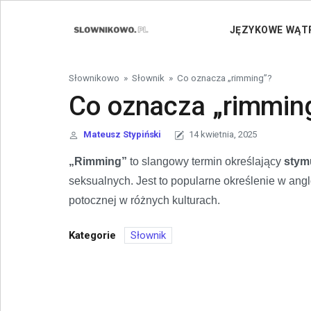
Skip to content
JĘZYKOWE WĄT
Słownikowo
»
Słownik
»
Co oznacza „rimming”?
Co oznacza „rimmin
Mateusz Stypiński
14 kwietnia, 2025
„Rimming”
to slangowy termin określający
stym
seksualnych. Jest to popularne określenie w ang
potocznej w różnych kulturach.
Kategorie
Słownik