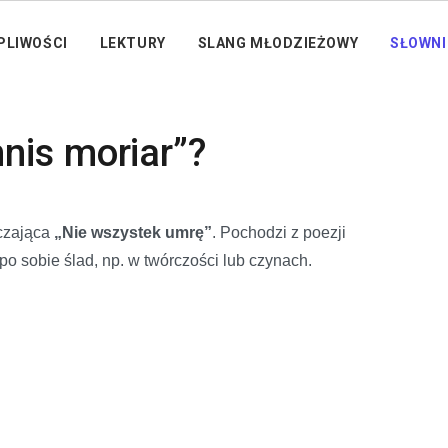
PLIWOŚCI
LEKTURY
SLANG MŁODZIEŻOWY
SŁOWNI
nis moriar”?
aczająca
„Nie wszystek umrę”
. Pochodzi z poezji
o sobie ślad, np. w twórczości lub czynach.