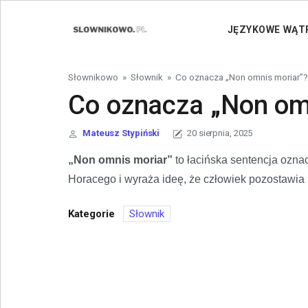
Skip to content
JĘZYKOWE WĄT
Słownikowo
»
Słownik
»
Co oznacza „Non omnis moriar”?
Co oznacza „Non om
Mateusz Stypiński
20 sierpnia, 2025
„Non omnis moriar”
to łacińska sentencja ozn
Horacego i wyraża ideę, że człowiek pozostawia p
Kategorie
Słownik