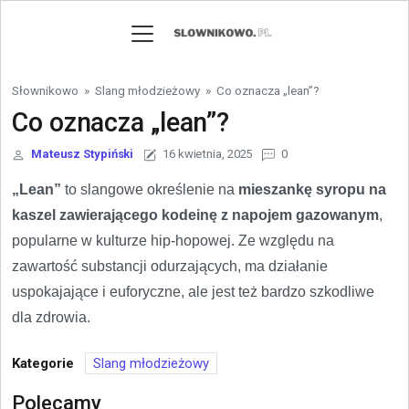
Skip to content
Słownikowo
»
Slang młodzieżowy
»
Co oznacza „lean”?
Co oznacza „lean”?
Mateusz Stypiński
16 kwietnia, 2025
0
„Lean”
to slangowe określenie na
mieszankę syropu na
kaszel zawierającego kodeinę z napojem gazowanym
,
popularne w kulturze hip-hopowej. Ze względu na
zawartość substancji odurzających, ma działanie
uspokajające i euforyczne, ale jest też bardzo szkodliwe
dla zdrowia.
Kategorie
Slang młodzieżowy
Polecamy