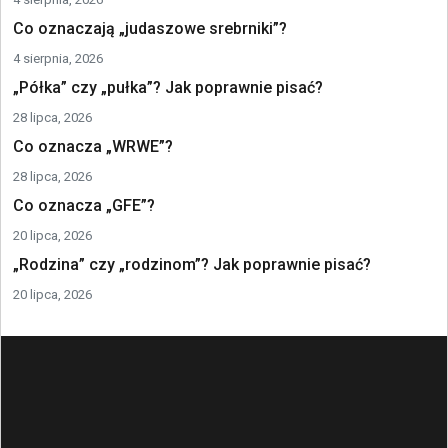
Co oznaczają „judaszowe srebrniki”?
4 sierpnia, 2026
„Półka” czy „pułka”? Jak poprawnie pisać?
28 lipca, 2026
Co oznacza „WRWE”?
28 lipca, 2026
Co oznacza „GFE”?
20 lipca, 2026
„Rodzina” czy „rodzinom”? Jak poprawnie pisać?
20 lipca, 2026