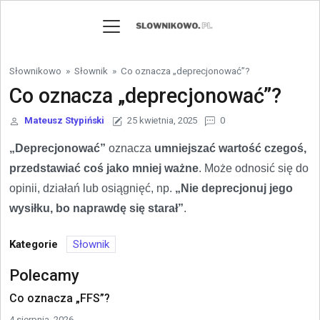
Skip to content
Słownikowo
»
Słownik
»
Co oznacza „deprecjonować”?
Co oznacza „deprecjonować”?
Mateusz Stypiński
25 kwietnia, 2025
0
„Deprecjonować”
oznacza
umniejszać wartość czegoś,
przedstawiać coś jako mniej ważne
. Może odnosić się do
opinii, działań lub osiągnięć, np.
„Nie deprecjonuj jego
wysiłku, bo naprawdę się starał”
.
Kategorie
Słownik
Polecamy
Co oznacza „FFS”?
4 sierpnia, 2026