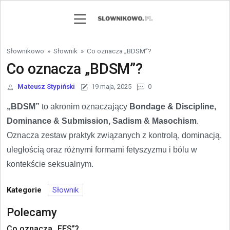
Skip to content
Słownikowo
»
Słownik
»
Co oznacza „BDSM”?
Co oznacza „BDSM”?
Mateusz Stypiński
19 maja, 2025
0
„BDSM”
to akronim oznaczający
Bondage & Discipline,
Dominance & Submission, Sadism & Masochism
.
Oznacza zestaw praktyk związanych z kontrolą, dominacją,
uległością oraz różnymi formami fetyszyzmu i bólu w
kontekście seksualnym.
Kategorie
Słownik
Polecamy
Co oznacza „FFS”?