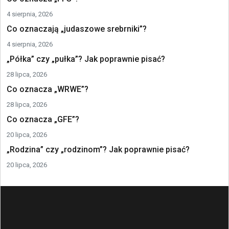
4 sierpnia, 2026
Co oznaczają „judaszowe srebrniki”?
4 sierpnia, 2026
„Półka” czy „pułka”? Jak poprawnie pisać?
28 lipca, 2026
Co oznacza „WRWE”?
28 lipca, 2026
Co oznacza „GFE”?
20 lipca, 2026
„Rodzina” czy „rodzinom”? Jak poprawnie pisać?
20 lipca, 2026