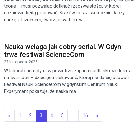
teorię – musi pozwalać dotknąć rzeczywistości, w której
uczniowie będą pracować. Kraków coraz skuteczniej łączy
naukę z biznesem, tworząc system, w...
Nauka wciąga jak dobry serial. W Gdyni
trwa festiwal ScienceCom
27 listopada, 2025
W laboratorium dym, w powietrzu zapach nadtlenku wodoru, a
na twarzach – dziecięca ciekawość, której nie da się udawać.
Festiwal Nauki ScienceCom w gdyńskim Centrum Nauki
Experyment pokazuje, że nauka ma...
«
1
2
3
4
5
…
16
»