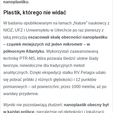
nanoplastiku.
Plastik, którego nie widać
W badaniu opublikowanym na łamach „Nature” naukowcy z
NIOZ, UFZ i Uniwersytetu w Utrechcie po raz pierwszy z
taką precyzją
oszacowali skalę obecności nanoplastiku
– cząstek mniejszych niż jeden mikrometr – w
północnym Atlantyku
. Wykorzystali zaawansowaną
technikę PTR-MS, która pozwala śledzić ulotne ślady
tworzyw, niewidoczne dla tradycyjnych metod
analitycznych. Dzięki ekspedycji statku RV Pelagia udało
się pobrać próbki z różnych głębokości i 12 punktów
pomiarowych – od powierzchni, przez 1000 metrów, aż po
warstwy przydenne.
Wyniki nie pozostawiają złudzeń:
nanoplastik obecny był
w każdej próbce
, niezależnie od głębokości i lokalizacji.