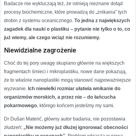
Badacze nie wykluczają też, że istnieją nieznane dotąd
procesy biochemiczne, które prowadzą do „znikania” tych
drobin z systemu oceanicznego.
To jedna z największych
zagadek dla nauki o plastiku – pytanie nie tylko o to, co
już wiemy, ale czego wciąż nie rozumiemy.
Niewidzialne zagrożenie
Choć do tej pory uwagę skupiano głównie na większych
fragmentach śmieci i mikroplastiku, nowe dane pokazują,
że to właśnie nanoplastiki mogą stanowić najpoważniejsze
wyzwanie.
Ich niewielki rozmiar ułatwia wnikanie do
organizmów morskich, a przez nie – do łańcucha
pokarmowego
, którego końcem jesteśmy my sami.
Dr Dušan Materić, główny autor badania, nie pozostawia
złudzeń:
„Nie możemy już dłużej ignorować obecności
nanoplastiku w oceanach”
. Problem wkracza w nową