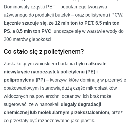
Dominowały cząstki PET – popularnego tworzywa
używanego do produkcji butelek – oraz polistyrenu i PCW.
Łącznie szacuje się, że 12 mln ton to PET, 6,5 mln ton
PS, a 8,5 mln ton PVC
, unoszące się w warstwie wody do
200 metrów głębokości.
Co stało się z polietylenem?
Zaskakującym wnioskiem badania było
całkowite
niewykrycie nanocząstek polietylenu (PE) i
polipropylenu (PP)
– tworzyw, które dominują w przemyśle
opakowaniowym i stanowią dużą część mikroplastików
widocznych na powierzchni oceanów. Ich brak może
sugerować, że w nanoskali
ulegały degradacji
chemicznej lub molekularnym przekształceniom
, przez
co przestały być rozpoznawalne jako plastik.