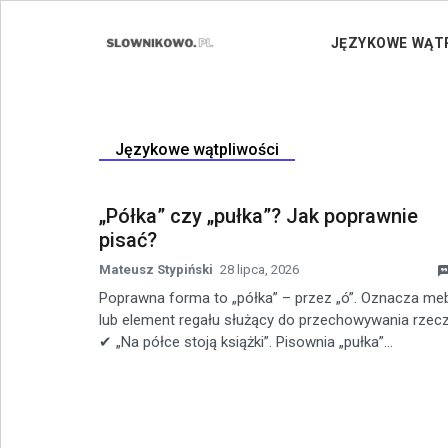
Skip to content
JĘZYKOWE WĄT
Językowe wątpliwości
„Półka” czy „pułka”? Jak poprawnie
pisać?
Mateusz Stypiński
28 lipca, 2026
Poprawna forma to „półka” – przez „ó”. Oznacza me
lub element regału służący do przechowywania rzecz
✔ „Na półce stoją książki”. Pisownia „pułka”...