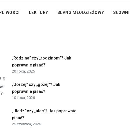
PLIWOŚCI
LEKTURY
SLANG MŁODZIEŻOWY
SŁOWNI
„Rodzina” czy „rodzinom”? Jak
poprawnie pisać?
20 lipca, 2026
0
„Gorzej” czy „gożej”? Jak
bel
poprawnie pisać?
y.
10 lipca, 2026
„Uledz” czy „ulec”? Jak poprawnie
pisać?
25 czerwca, 2026