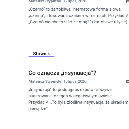
Mateusz Stypiński
17 lipca, 2026
„Czemó” to żartobliwa, internetowa forma słowa
„czemu”, stosowana czasem w memach. Przykład:✔
„Czemó nie chcesz iść ze mną?” (żartobliwe użycie). .
Słownik
Co oznacza „insynuacja”?
Mateusz Stypiński
15 lipca, 2026
„Insynuacja” to podstępne, często fałszywe
sugerowanie czegoś w negatywnym świetle.
Przykład:✔ „To była złośliwa insynuacja, że ukradłem
pieniądze”. ...